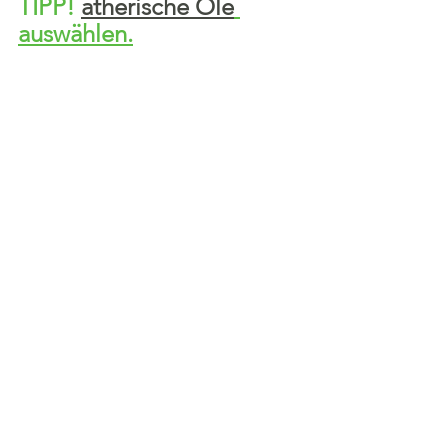
TIPP! 
ätherische Öle
auswählen.