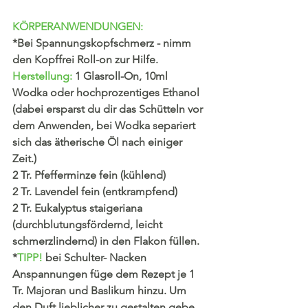
KÖRPERANWENDUNGEN:
*Bei Spannungskopfschmerz - nimm 
den Kopffrei Roll-on zur Hilfe. 
Herstellung: 
1 Glasroll-On, 10ml 
Wodka oder hochprozentiges Ethanol 
(dabei ersparst du dir das Schütteln vor 
dem Anwenden, bei Wodka separiert 
sich das ätherische Öl nach einiger 
Zeit.) 
2 Tr. Pfefferminze fein (kühlend)
2 Tr. Lavendel fein (entkrampfend) 
2 Tr. Eukalyptus staigeriana 
(durchblutungsfördernd, leicht 
schmerzlindernd) in den Flakon füllen.
*
TIPP! 
bei Schulter- Nacken 
Anspannungen füge dem Rezept je 1 
Tr. Majoran und Baslikum hinzu. Um 
den Duft lieblicher zu gestalten gebe 