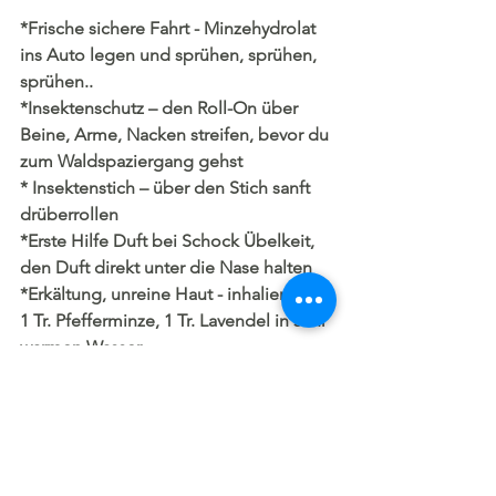
*Frische sichere Fahrt - Minzehydrolat 
ins Auto legen und sprühen, sprühen, 
sprühen..
*Insektenschutz – den Roll-On über 
Beine, Arme, Nacken streifen, bevor du 
zum Waldspaziergang gehst
* Insektenstich – über den Stich sanft 
drüberrollen 
*Erste Hilfe Duft bei Schock Übelkeit, 
den Duft direkt unter die Nase halten
*Erkältung, unreine Haut - inhaliere mit 
1 Tr. Pfefferminze, 1 Tr. Lavendel in sehr 
warmen Wasser.
WIE BESTELLE ICH? 
Sende mir deine Bestellung per Mail: 
euphoria@aroma-arte.com
, um den 
Rest kümmere ich mich. Du erhältst 
deine Verwöhnprodukte innerhalb 2-4 