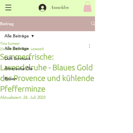
Anmelden
Beitrag
Alle Beiträge
Tina Sumser
Alle Beiträge
23. Juli 2023
4 Min. Lesezeit
Sommerfrische:
Duft Schmuck
Lavendelruhe - Blaues Gold
Ätherische Öle
der Provence und kühlende
Reisen
Pfefferminze
Aktualisiert:
24. Juli 2023