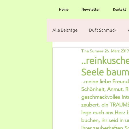
Home
Newsletter
Kontakt
Alle Beiträge
Duft Schmuck
Tina Sumser
26. März 2019
..reinkusch
Seele baume
..meine liebe Freund
Schönheit, Anmut, R
geschmackvolles Inte
zaubert, ein TRAUMBL
lege euch ans Herz b
buchen, ihr seid in
ihrer zauberhaften S