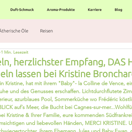
Duft-Schmuck
Aroma-Produkte
Karriere
Blog
Ätherische Öle
Reisen
1 Min. Lesezeit
eln, herzlichster Empfang, DAS
ln lassen bei Kristine Bronchar
in Kristine, hat mit ihrem "Baby"- la Colline de Vence, e
uhe und des Genusses erschaffen. Lichtdurchflutete Zim
rieur, azurblaues Pool, Sommerküche wo Frédéric köstli
ICK auf´s Meer, die Bucht bei Cagnes-sur-mer...Wohlfühl
ei Kristine & Ihrer Familie, eure kommenden Südfrankre
 umsichtigen und liebevollen Händen, MERCI KRISTINE. U
chwiegertochter, ihrem Ehemann Jules und Baby Ewan, di