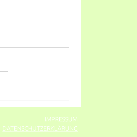
ing lädt ein:
ENTFLECKEN adé,
en)-Allergien
eugen,Heuschnupfen-
IMPRESSUM
tome lindern uvm.
DATENSCHUTZERKLÄRUNG