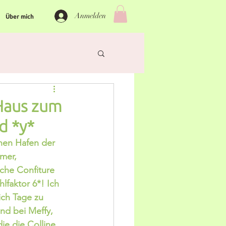
Anmelden
Über mich
 Haus zum
d *y*
inen Hafen der 
mer, 
che Confiture 
faktor 6*! Ich 
ich Tage zu 
nd bei Meffy, 
e die Colline 