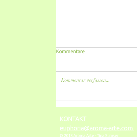
Kommentare
Kommentar verfassen...
Hydrolate - frisch, leicht,
äußerst vielseitig. Einfach
erklärt.
KONTAKT
euphoria@aroma-arte.com
© 2018 Aroma Arte -
Tina Sumser