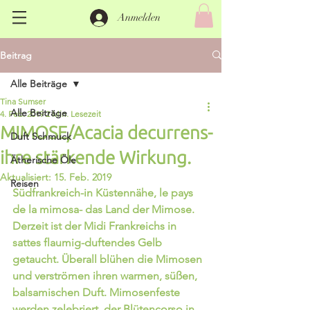
Anmelden
Beitrag
Alle Beiträge
Tina Sumser
Alle Beiträge
4. Feb. 2019
2 Min. Lesezeit
MIMOSE/Acacia decurrens-
Duft Schmuck
ihre stärkende Wirkung.
Ätherische Öle
Aktualisiert:
15. Feb. 2019
Reisen
Südfrankreich-in Küstennähe, le pays 
de la mimosa- das Land der Mimose. 
Derzeit ist der Midi Frankreichs in 
sattes flaumig-duftendes Gelb 
getaucht. Überall blühen die Mimosen 
und verströmen ihren warmen, süßen, 
balsamischen Duft. Mimosenfeste 
werden zelebriert, der Blütencorso in 