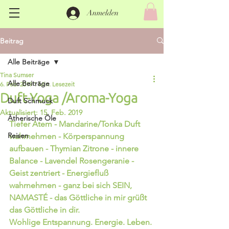
Anmelden
Beitrag
Alle Beiträge
Tina Sumser
Alle Beiträge
6. Feb. 2019
1 Min. Lesezeit
Duft-Yoga /Aroma-Yoga
Duft Schmuck
Aktualisiert:
15. Feb. 2019
Ätherische Öle
Tiefer Atem - Mandarine/Tonka Duft 
Reisen
wahrnehmen - Körperspannung 
aufbauen - Thymian Zitrone - innere 
Balance - Lavendel Rosengeranie - 
Geist zentriert - Energiefluß 
wahrnehmen - ganz bei sich SEIN, 
NAMASTÉ - das Göttliche in mir grüßt 
das Göttliche in dir. 
Wohlige Entspannung. Energie. Leben. 