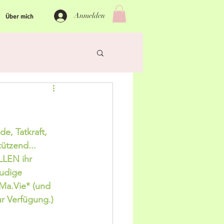
Anmelden
Über mich
e, Tatkraft, 
ützend... 
LLEN ihr 
udige 
Ma.Vie* (und 
ur Verfügung.)