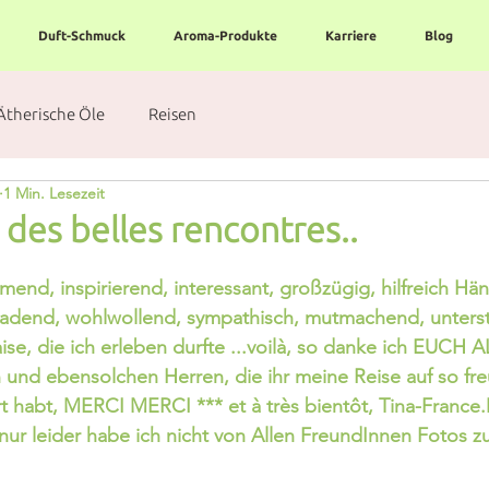
Duft-Schmuck
Aroma-Produkte
Karriere
Blog
Ätherische Öle
Reisen
1 Min. Lesezeit
 des belles rencontres..
end, inspirierend, interessant, großzügig, hilfreich Händ
ladend, wohlwollend, sympathisch, mutmachend, unterst
aise, die ich erleben durfte ...voilà, so danke ich EUCH A
und ebensolchen Herren, die ihr meine Reise auf so fre
 habt, MERCI MERCI *** et à très bientôt, Tina-France.
 nur leider habe ich nicht von Allen FreundInnen Fotos z