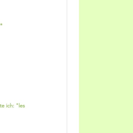
*
e ich: "les 