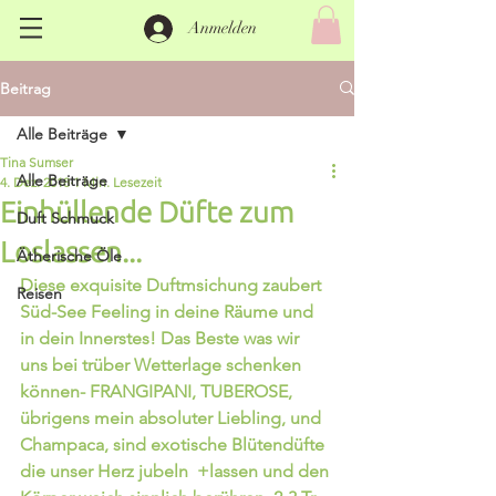
Anmelden
Beitrag
Alle Beiträge
Tina Sumser
Alle Beiträge
4. Dez. 2018
1 Min. Lesezeit
Einhüllende Düfte zum
Duft Schmuck
Loslassen...
Ätherische Öle
Diese exquisite Duftmsichung zaubert 
Reisen
Süd-See Feeling in deine Räume und 
in dein Innerstes! Das Beste was wir 
uns bei trüber Wetterlage schenken 
können- FRANGIPANI, TUBEROSE, 
übrigens mein absoluter Liebling, und 
Champaca, sind exotische Blütendüfte 
die unser Herz jubeln  +lassen und den 