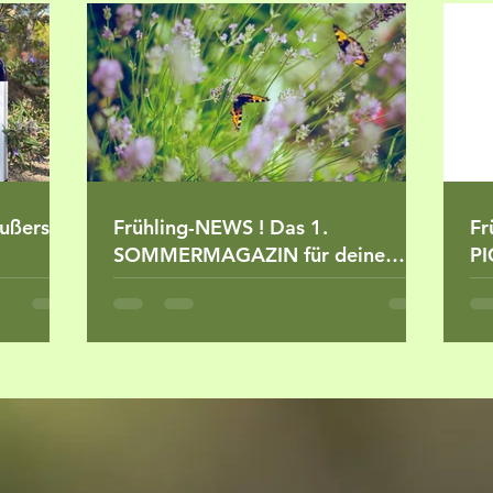
äußerst
Frühling-NEWS ! Das 1.
Fr
SOMMERMAGAZIN für deine
PI
Sinne und Pflege für jedes
Al
Hautbedürfnis.
vo
Sy