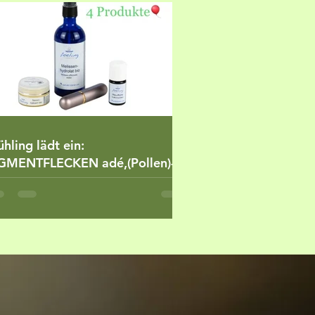
ühling lädt ein:
GMENTFLECKEN adé,(Pollen)-
lergien
rbeugen,Heuschnupfen-
mptome lindern uvm.