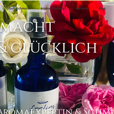
Duft-Schmuck
Aroma-Produkte
Karriere
Blog
 macht
& glücklich
e
Schm
Aro
ma
xpertin &