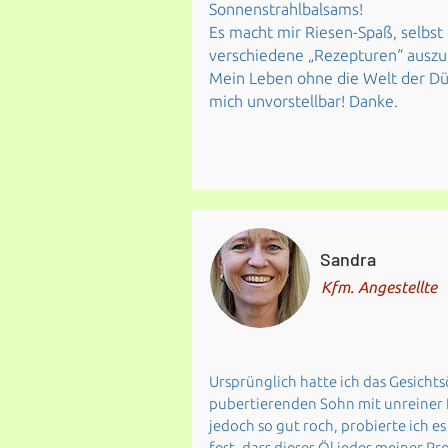
Sonnenstrahlbalsams!
Es macht mir Riesen-Spaß, selbst
verschiedene „Rezepturen“ auszu
Mein Leben ohne die Welt der Dü
mich unvorstellbar! Danke.
Sandra
Kfm. Angestellte
Ursprünglich hatte ich das Gesicht
pubertierenden Sohn mit unreiner 
jedoch so gut roch, probierte ich es
fest, dass dieses Öl jedes meiner Pr