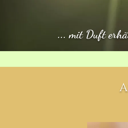
... mit Duft erh
A