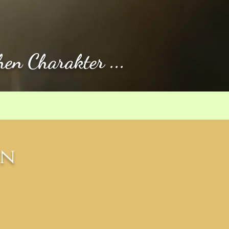
hen Charakter ...
en