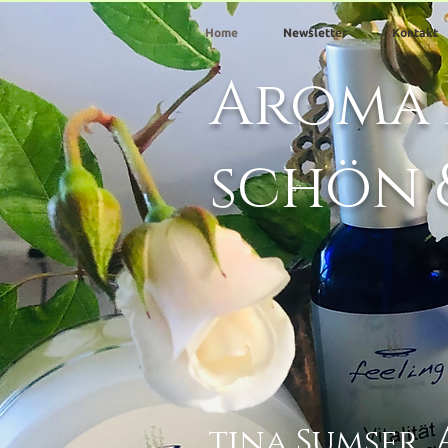
Home
Newsletter
Kontakt
Aroma
schön 
tina Sumser,