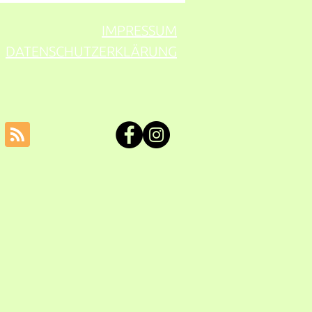
en)-Allergien
eugen,Heuschnupfen-
IMPRESSUM
tome lindern uvm.
DATENSCHUTZERKLÄRUNG