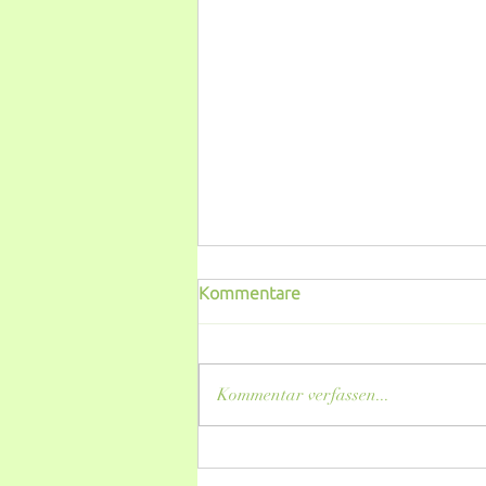
Kommentare
Kommentar verfassen...
Hydrolate - frisch, leicht,
äußerst vielseitig. Einfach