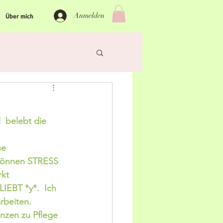
Anmelden
Über mich
belebt die 
e 
 können STRESS 
kt 
IEBT *y*.  Ich 
rbeiten. 
enzen zu Pflege 