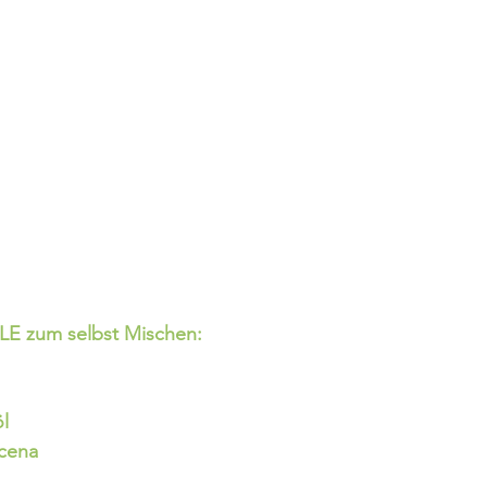
E zum selbst Mischen: 
l
scena