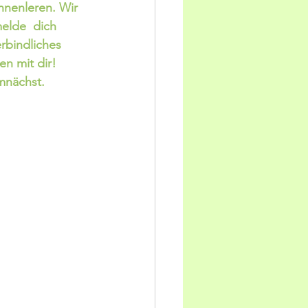
nenleren. Wir  
lde  dich 
rbindliches 
n mit dir! 
nächst.   