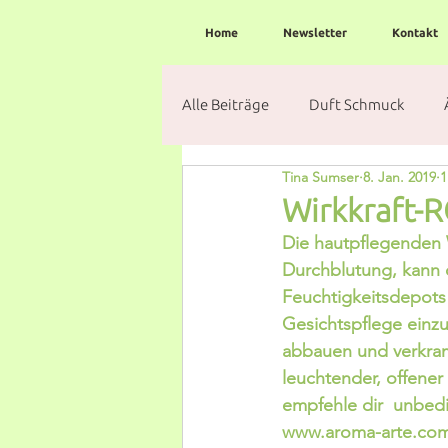
Home
Newsletter
Kontakt
Alle Beiträge
Duft Schmuck
Tina Sumser
8. Jan. 2019
1
Wirkkraft-
Die hautpflegenden
Durchblutung, kann 
Feuchtigkeitsdepots
Gesichtspflege einz
abbauen und verkram
leuchtender, offener 
empfehle dir  unbedi
www.aroma-arte.com   