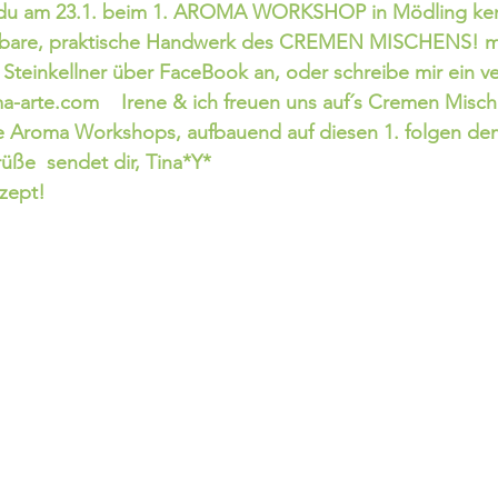
t du am 23.1. beim 1. AROMA WORKSHOP in Mödling ken
rbare, praktische Handwerk des CREMEN MISCHENS! me
e Steinkellner über FaceBook an, oder schreibe mir ein ve
-arte.com    Irene & ich freuen uns auf´s Cremen Mische
te Aroma Workshops, aufbauend auf diesen 1. folgen dem
e  sendet dir, Tina*Y*
zept!