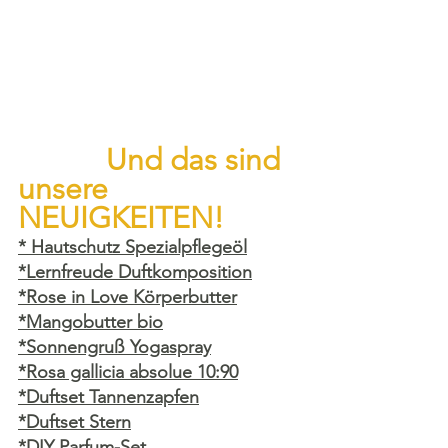
Und das sind 
unsere 
NEUIGKEITEN! 
* Hautschutz Spezialpflegeöl
*Lernfreude Duftkomposition
*Rose in Love Körperbutter
*Mangobutter bio
*Sonnengruß Yogaspray
*Rosa gallicia absolue 10:90
*Duftset Tannenzapfen
*Duftset Stern
*DIY Parfum-Set