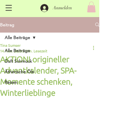
Anmelden
Beitrag
Alle Beiträge
Tina Sumser
Alle Beiträge
14. Nov. 2023
2 Min. Lesezeit
AKTION! origineller
Duft Schmuck
Adventkalender, SPA-
Ätherische Öle
Momente schenken,
Reisen
Winterlieblinge