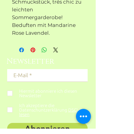
Schmuckstück, trés chic zu
leichten
Sommergarderobe!
Beduften mit Mandarine
Rose Lavendel.
Newsletter
Hiermit abonniere ich diesen
Newsletter
Ich akzeptiere die
Datenschuntzerklärung
DSGVO
lesen
Abonnieren