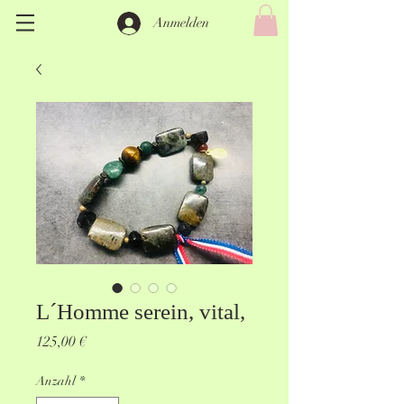
Anmelden
L´Homme serein, vital,
Preis
125,00 €
Anzahl
*