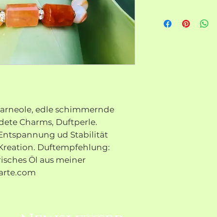
arneole, edle schimmernde
dete Charms, Duftperle.
 Entspannung ud Stabilität
 Kreation. Duftempfehlung:
risches Öl aus meiner
arte.com