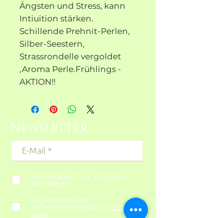
Ängsten und Stress, kann
Intiuition stärken.
Schillende Prehnit-Perlen,
Silber-Seestern,
Strassrondelle vergoldet
,Aroma Perle.Frühlings -
AKTION!!
Newsletter
Hiermit abonniere ich diesen
Newsletter
Ich akzeptiere die
Datenschuntzerklärung
DSGVO
lesen