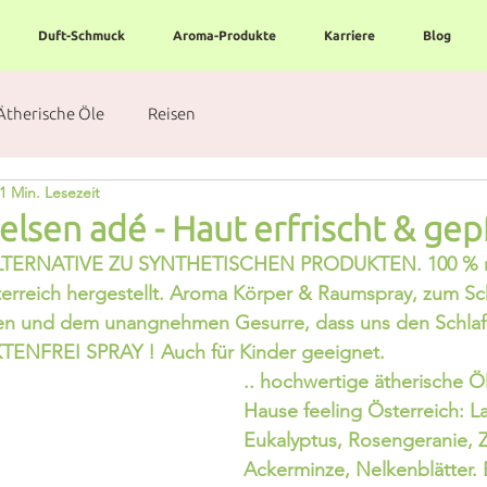
Duft-Schmuck
Aroma-Produkte
Karriere
Blog
Ätherische Öle
Reisen
1 Min. Lesezeit
lsen adé - Haut erfrischt & gep
TERNATIVE ZU SYNTHETISCHEN PRODUKTEN. 100 % na
Österreich hergestellt. Aroma Körper & Raumspray, zum Sc
hen und dem unangnehmen Gesurre, dass uns den Schlaf 
TENFREI SPRAY ! Auch für Kinder geeignet.
.. hochwertige ätherische Ö
Hause feeling Österreich: L
Eukalyptus, Rosengeranie, Z
Ackerminze, Nelkenblätter. 