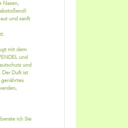
e Nasen, 
 abstoßend! 
aut und sanft 
t.
ugt mit dem 
VENDEL und 
utschutz und 
Der Duft ist 
s genährtes 
werden, 
 
berate ich Sie 