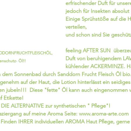
erfrischender Duft für unser
jedoch für Insekten absolut
Einige Sprühstöße auf die H
verteilen,
und schon sind Sie geschütz
feeling AFTER SUN  überze
 SANDDORNFRUCHTFLEISCHÖL, 
Duft von beruhigendem LA
enschutz- Öl!!
kühlender ACKERMINZE. Ha
h dem Sonnenbad durch Sanddorn Frucht Fleisch Öl bio. 
ngenehm auf der Haut, die Lotion hinterlässt ein seidige
len jubeln!!!  Diese "fette" Öl kann auch eingenommen 
 Etikette!
IE ALTERNATIVE zur synthetischen " Pflege"!  
aziergang auf meine Aroma Seite: www.aroma-arte.com  
m Finden IHRER individuellen AROMA Haut Pflege, gerne 