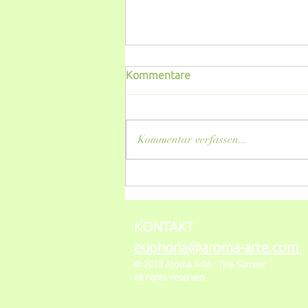
Kommentare
Kommentar verfassen...
Hydrolate - frisch, leicht,
äußerst vielseitig. Einfach
erklärt.
KONTAKT
euphoria@aroma-arte.com
© 2018 Aroma Arte -
Tina Sumser
all rights reserved