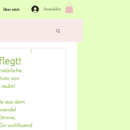
Anmelden
Über mich
flegt!
türliche 
hutz von 
raubt! 
le aus dem 
avendel
itrone, 
Ein wohltuend 