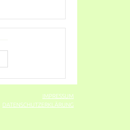
ing lädt ein:
ENTFLECKEN adé,
en)-Allergien
eugen,Heuschnupfen-
IMPRESSUM
tome lindern uvm.
DATENSCHUTZERKLÄRUNG