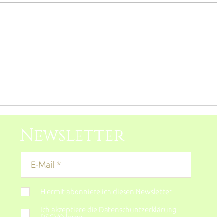
Frühling-NEWS ! Das 1.
Frühl
SOMMERMAGAZIN für deine
PIGM
Sinne und Pflege für jedes
(Poll
Hautbedürfnis.
vorb
Symp
Newsletter
Hiermit abonniere ich diesen Newsletter
Ich akzeptiere die Datenschuntzerklärung
DSGVO lesen