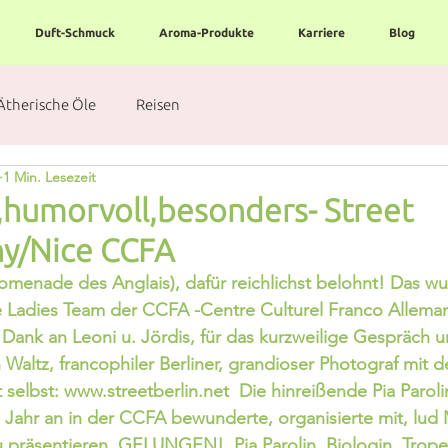
Duft-Schmuck
Aroma-Produkte
Karriere
Blog
Ätherische Öle
Reisen
1 Min. Lesezeit
h,humorvoll,besonders- Street
y/Nice CCFA
omenade des Anglais), dafür reichlichst belohnt! Das w
e Ladies Team der CCFA -Centre Culturel Franco Alleman
Dank an Leoni u. Jördis, für das kurzweilige Gespräch u
 Waltz, francophiler Berliner, grandioser Photograf mit 
selbst: www.streetberlin.net  Die hinreißende Pia Paroli
s Jahr an in der CCFA bewunderte, organisierte mit, lud M
u präsentieren. GELUNGEN!  Pia Parolin, Biologin, Trop