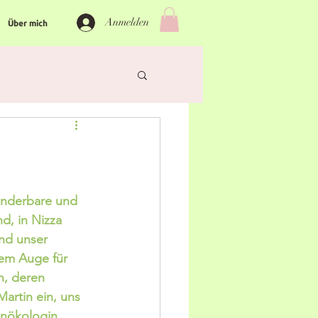
Anmelden
Über mich
underbare und 
d, in Nizza 
nd unser 
dem Auge für 
n, deren 
artin ein, uns 
enökologin, 