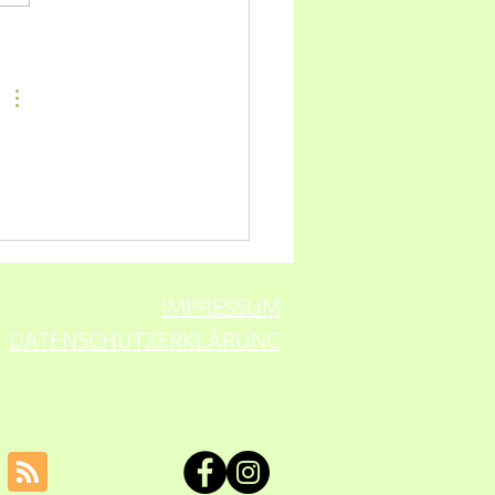
ing lädt ein:
ENTFLECKEN adé,
en)-Allergien
eugen,Heuschnupfen-
tome lindern uvm.
IMPRESSUM
DATENSCHUTZERKLÄRUNG