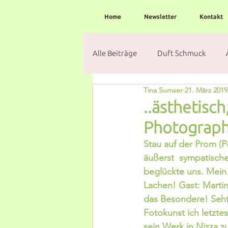
Home
Newsletter
Kontakt
Alle Beiträge
Duft Schmuck
Tina Sumser
21. März 2019
..ästhetisc
Photograph
Stau auf der Prom (P
äußerst  sympatisch
beglückte uns. Mein 
Lachen! Gast: Martin
das Besondere! Seht 
Fotokunst ich letzte
sein Werk in Nizza z