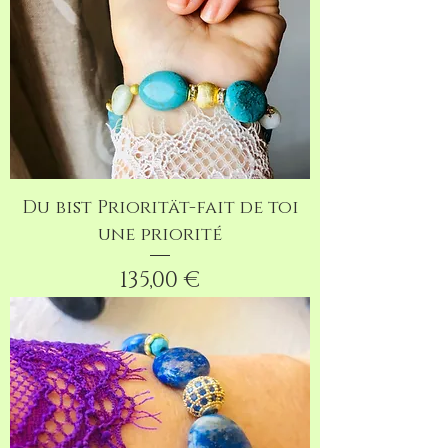
Du bist Priorität-fait de toi
une priorité
Preis
135,00 €