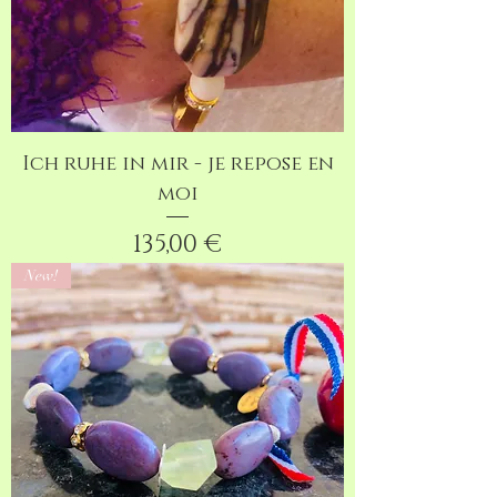
Ich ruhe in mir - je repose en
moi
Preis
135,00 €
New!