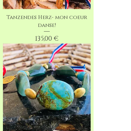
Tanzendes Herz- mon coeur
danse!
Preis
135,00 €