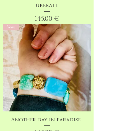
überall
Preis
145,00 €
New!
Another day in paradise..