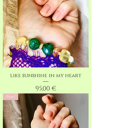
like sunshine in my heart
Preis
95,00 €
New!