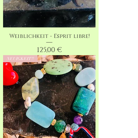
Weiblichkeit - Esprit libre!
Preis
125,00 €
NEUIGKEIT!!