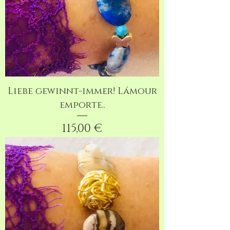
Liebe gewinnt-immer! Lámour
emporte..
Preis
115,00 €