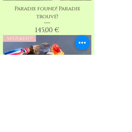
Paradis found! Paradis
trouvé!
Preis
145,00 €
NEUIGKEIT!!