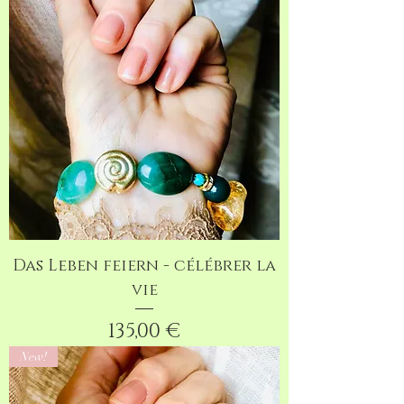
Das Leben feiern - célébrer la
vie
Preis
135,00 €
New!