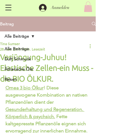
Anmelden
Beitrag
Alle Beiträge
Tina Sumser
Alle Beiträge
28. Jan. 2019
1 Min. Lesezeit
Verjüngung-Juhuu!
Duft Schmuck
Elastische Zellen-ein Muss -
Ätherische Öle
die BIO ÖLKUR.
Reisen
Omea 3 bio Ölkur
! Diese 
ausgewogene Kombination an nativen 
Pflanzenölen dient der 
Gesunderhaltung und Regeneration. 
Körperlich & psychsich.
 Fette 
kaltgepresste Pflanzenöle eignen sich 
ervorragend zur innerlichen Einnahme. 