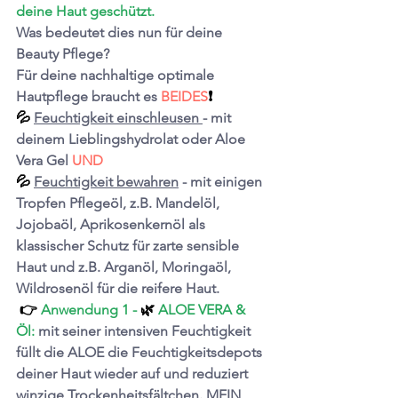
deine Haut geschützt.
Was bedeutet dies nun für deine 
Beauty Pflege?
Für deine nachhaltige optimale 
Hautpflege braucht es
 BEIDES
❗️
💦 
Feuchtigkeit einschleusen 
- mit 
deinem Lieblingshydrolat oder Aloe 
Vera Gel
 UND 
💦 
Feuchtigkeit bewahren
 - mit einigen 
Tropfen Pflegeöl, z.B. 
Mandelöl, 
Jojobaöl, Aprikosenkernöl als 
klassischer Schutz für zarte sensible 
Haut und z.B. 
Arganöl, Moringaöl, 
Wildrosenöl für die reifere Haut. 
 👉 
Anwendung 1 - 
🌿 
ALOE VERA & 
Öl:
mit seiner intensiven Feuchtigkeit 
füllt die ALOE die Feuchtigkeitsdepots 
deiner Haut wieder auf und reduziert 
winzige Trockenheitsfältchen. MEIN 