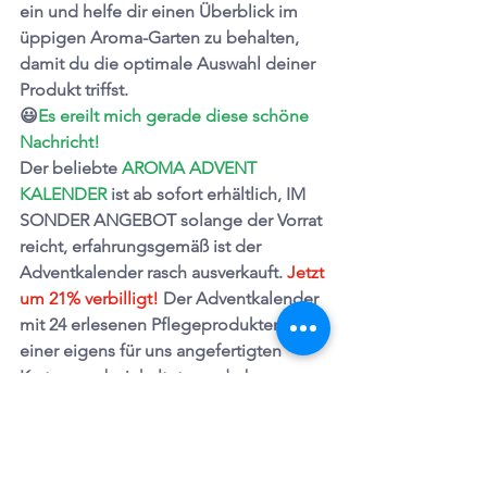
ein und helfe dir einen Überblick im 
üppigen Aroma-Garten zu behalten, 
damit du die optimale Auswahl deiner 
Produkt triffst.
😃
Es ereilt mich gerade diese schöne 
Nachricht!
Der beliebte
AROMA ADVENT 
KALENDER
 ist ab sofort erhältlich, IM 
SONDER ANGEBOT solange der Vorrat 
reicht, erfahrungsgemäß ist der 
Adventkalender rasch ausverkauft. 
Jetzt
um 21% verbilligt! 
Der Adventkalender 
mit 24 erlesenen Pflegeprodukten in 
einer eigens für uns angefertigten 
Kartonage beinhaltet wunderbare 
Naturkosmetik-Produkte quer durch 
das feeling Sortiment. Jetzt gleich 
sichern: 
euphoria@aroma-arte.com
oder direkt im feeling online shop, mit 