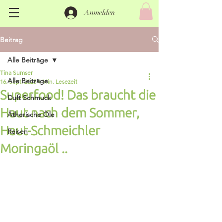
Anmelden
Beitrag
Alle Beiträge
Tina Sumser
Alle Beiträge
16. Sept. 2025
4 Min. Lesezeit
Superfood! Das braucht die
Duft Schmuck
Haut nach dem Sommer,
Ätherische Öle
Haut-Schmeichler
Reisen
Moringaöl ..