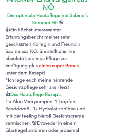
NÖ
Die optimale Hautpflege mit Sabine´s 
Sommer-Hit
 🌸
👍
Ein höchst interessanter 
Erfahrungsbericht meiner sehr 
geschätzten Kollegin und Freundin 
Sabine aus NÖ. Sie stellt uns ihre 
absolute Lieblings Pflege zur 
Verfügung plus 
einen super Bonus 
unter dem Rezept!
"Ich lege euch meine nährende 
Gesichtspflege sehr ans Herz! 
👍
Das Hautpflege Rezept
:
1 x Aloe Vera pumpen, 1 Tropfen 
Sanddornöl, 1x Hydrolat sprühen und 
mit der feeling Neroli Gesichtscreme 
vermischen. 🌸Entweder in einem 
Glastiegel anrühren oder jedesmal 