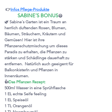
 👉
Infos Pflege-Produkte
SABINE´S BONUS
😃
🌿 Sabine´s Garten ist ein Traum an 
herrlich duftenden Rosen, Blumen, 
Bäumen, Sträuchern, Kräutern und 
Gemüsen! Hier ist ihre 
Pflanzenschutzmischung um dieses 
Paradis zu erhalten, die Pflanzen zu 
stärken und Schädlinge dauerhaft zu 
entfernen.  Natürlich auch geeigent für 
Balkonkisterln und Pflanzen in 
Innenräumen.
👍
Das Pflanzen Rezept:
500ml Wasser in eine Sprühflasche
1 EL echte Seife feeling
1 EL Speiseöl
1 TL Orangenöl
1 TL Neembaumöl