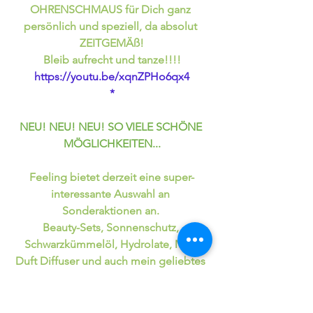
OHRENSCHMAUS für Dich ganz 
persönlich und speziell, da absolut 
ZEITGEMÄß!
Bleib aufrecht und tanze!!!!
https://youtu.be/xqnZPHo6qx4
*
NEU! NEU! NEU! SO VIELE SCHÖNE 
MÖGLICHKEITEN...
Feeling bietet derzeit eine super-
interessante Auswahl an 
Sonderaktionen an. 
Beauty-Sets, Sonnenschutz, 
Schwarzkümmelöl, Hydrolate, Mini 
Duft Diffuser und auch mein geliebtes 
„grünes“ Putz-Set!
Ich finde das Preis Leistungs-Angebot 