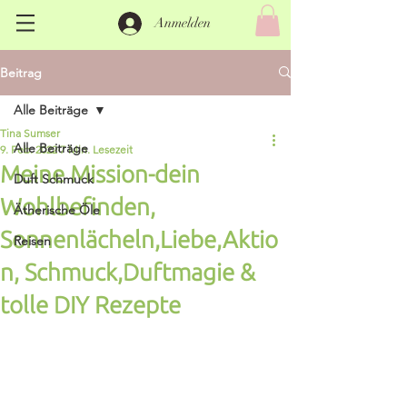
Anmelden
Beitrag
Alle Beiträge
Tina Sumser
Alle Beiträge
9. Feb. 2022
7 Min. Lesezeit
Meine Mission-dein
Duft Schmuck
Wohlbefinden,
Ätherische Öle
Sonnenlächeln,Liebe,Aktio
Reisen
n, Schmuck,Duftmagie &
tolle DIY Rezepte