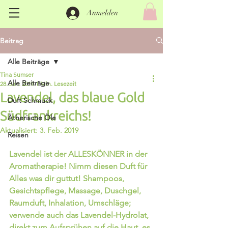
Anmelden
Beitrag
Alle Beiträge
Tina Sumser
Alle Beiträge
28. Jan. 2019
1 Min. Lesezeit
Lavendel, das blaue Gold
Duft Schmuck
Südfrankreichs!
Ätherische Öle
Aktualisiert:
3. Feb. 2019
Reisen
Lavendel ist der ALLESKÖNNER in der 
Aromatherapie! Nimm diesen Duft für 
Alles was dir guttut! Shampoos, 
Gesichtspflege, Massage, Duschgel, 
Raumduft, Inhalation, Umschläge; 
verwende auch das Lavendel-Hydrolat, 
direkt zum Aufsprühen auf die Haut, es 