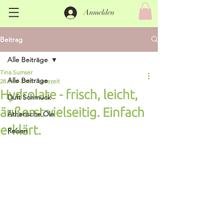
Anmelden
Beitrag
Alle Beiträge
Tina Sumser
Alle Beiträge
28. Mai
3 Min. Lesezeit
Hydrolate - frisch, leicht,
Duft Schmuck
äußerst vielseitig. Einfach
Ätherische Öle
erklärt.
Reisen