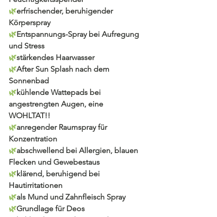
🌿
erfrischender, beruhigender 
Körperspray
🌿
Entspannungs-Spray bei Aufregung 
und Stress
🌿
stärkendes Haarwasser 
🌿
After Sun Splash nach dem 
Sonnenbad
🌿
kühlende Wattepads bei 
angestrengten Augen, eine 
WOHLTAT!!
🌿
anregender Raumspray für 
Konzentration
🌿
abschwellend bei Allergien, blauen 
Flecken und Gewebestaus
🌿
klärend, beruhigend bei 
Hautirritationen
🌿
als Mund und Zahnfleisch Spray 
🌿
Grundlage für Deos