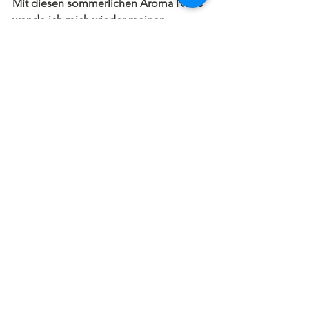
Mit diesen sommerlichen Aroma News 
wende ich mich wieder meinen 
Übersiedelungskartons zu und schicke 
ein letztes Mal duftende Jasmin-Grüße 
von der Küste, 
à bientôt in der AromaRunde!
Tina
Sumser
🌴
+4369918293738
euphoria@aroma-arte.com
😀
DENKE DARAN bei deiner 
BESTELLUNG das praktische neue 
SOMMERMAGAZIN kostenfrei 
anzufordern!