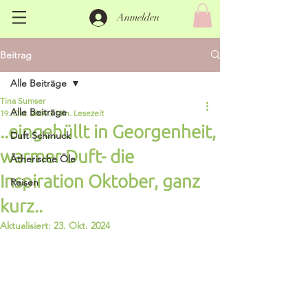
Anmelden
Beitrag
Alle Beiträge
Tina Sumser
Alle Beiträge
19. Okt. 2024
3 Min. Lesezeit
..eingehüllt in Georgenheit,
Duft Schmuck
warmer Duft- die
Ätherische Öle
Inspiration Oktober, ganz
Reisen
kurz..
Aktualisiert:
23. Okt. 2024