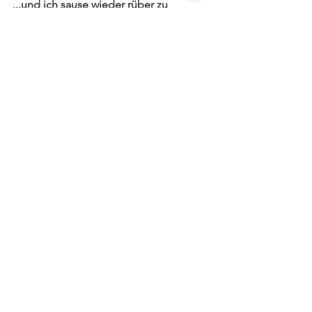
...und ich sause wieder rüber zu 
meinen beiden Sonnenscheinen und 
verabschiede mich mit duftenden 
wärmenden Vanille-Grüßen, wünsche 
dir ein genussvolles Lesen und 
Auswählen deiner Aromaschätze, bis 
im November....
Hier noch meine Mail-Adresse für 
deine Aroma-Bestellung: 
euphoria@aroma-arte.com
KLICK hier,
 ein 
Ohrenschmausfür 
💋
dich
!
Tina Sumser :-) seelig...