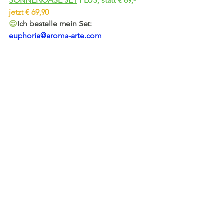
SONNENOASE SET
 PLUS, statt € 89,- 
jetzt € 69,90
😍
Ich bestelle mein Set: 
euphoria@aroma-arte.com