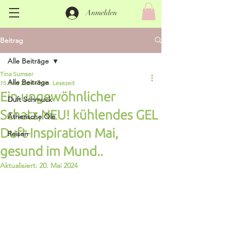
Anmelden
Beitrag
Alle Beiträge
Tina Sumser
Alle Beiträge
15. Mai 2024
4 Min. Lesezeit
Ein ungewöhnlicher
Duft Schmuck
Schatz,NEU! kühlendes GEL
Ätherische Öle
Duft-Inspiration Mai,
Reisen
gesund im Mund..
Aktualisiert:
20. Mai 2024