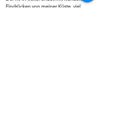
Eindrücken von meiner Küste, viel 
Freude!
Etwas FRANCE FLAIR gefällig? Voilà, 
einige Impressionen von der Küste 
zum Hineinträumen...
😍
.. meine lieben Freundinnen, Mares in 
St.Tropez, Katie & Sanjangala Rosen 
Spaziergang 
💚💚💚
..erster Jasmin, welch ein delikates 
Parfum, Strand von La Moutte/St.Tropez