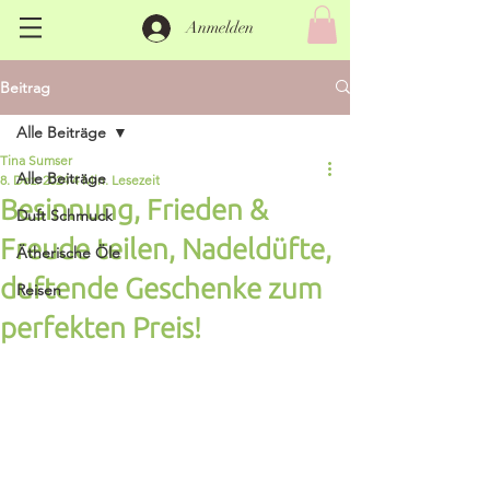
Anmelden
Beitrag
Alle Beiträge
Tina Sumser
Alle Beiträge
8. Dez. 2024
4 Min. Lesezeit
Besinnung, Frieden &
Duft Schmuck
Freude teilen, Nadeldüfte,
Ätherische Öle
duftende Geschenke zum
Reisen
perfekten Preis!