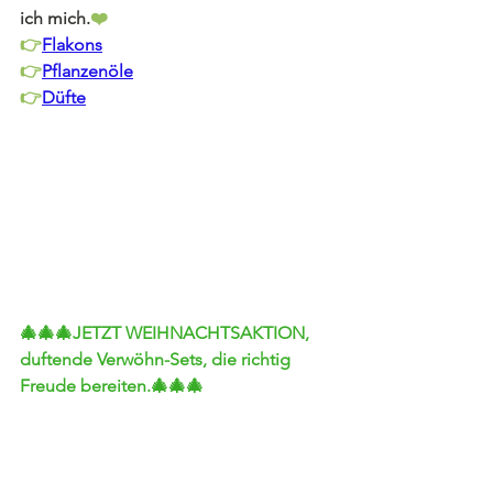
ich mich.
❤️
👉
Flakons
👉
Pflanzenöle
👉
Düfte
🎄🎄🎄
JETZT WEIHNACHTSAKTION, 
duftende Verwöhn-Sets, die richtig 
Freude bereiten.
🎄🎄🎄