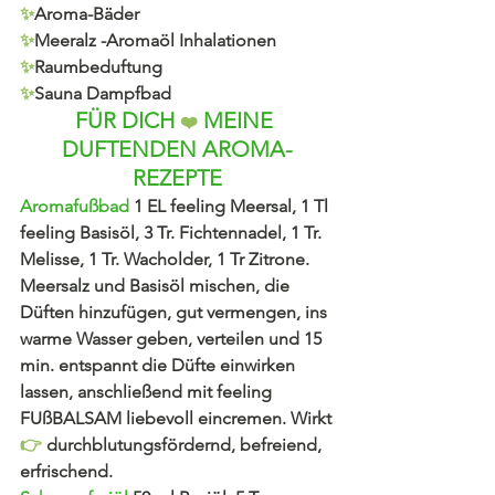
✨
Aroma-Bäder
✨
Meeralz -Aromaöl Inhalationen
✨
Raumbeduftung
✨
Sauna Dampfbad
FÜR DICH 
 MEINE 
❤️
DUFTENDEN AROMA-
REZEPTE
Aromafußbad 
1 EL feeling Meersal, 1 Tl 
feeling Basisöl, 3 Tr. Fichtennadel, 1 Tr. 
Melisse, 1 Tr. Wacholder, 1 Tr Zitrone. 
Meersalz und Basisöl mischen, die 
Düften hinzufügen, gut vermengen, ins 
warme Wasser geben, verteilen und 15 
min. entspannt die Düfte einwirken 
lassen, anschließend mit feeling 
FUßBALSAM liebevoll eincremen. Wirkt
👉
durchblutungsfördernd, befreiend, 
erfrischend. 