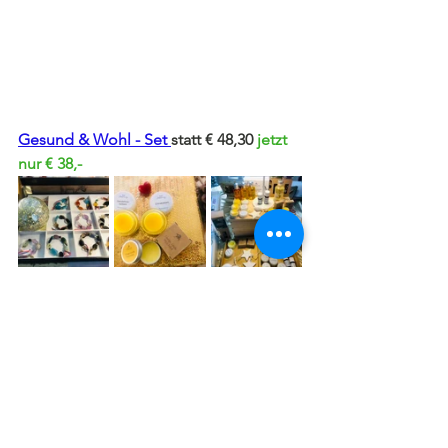
Gesund & Wohl - Set 
statt € 48,30 
jetzt 
nur € 38,-
Weitere
 Aroma-Verwöhn-Sets 
die sich 
wunderbar zum Verschenken eignen
🎄
🎄🎄
Kopiere die Links deiner ausgewählten 