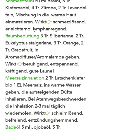
Schmerzfreiöl 
50 ml Basiöl, 5 Tr. 
Kiefernadel, 4 Tr. Zitrone, 2 Tr. Lavendel 
fein, Mischung in die  warme Haut 
einmassieren. Wirkt
👉 
schmerzlösend, 
erleichternd, lymphanregend.
Raumbeduftung 
3 Tr. Silbertanne, 2 Tr. 
Eukalyptus staigeriana, 3 Tr. Orange, 2 
Tr. Grapefruit, in 
Aromadiffuser/Aromalampe geben. 
Wirkt 
👉
beruhigend, entspannend, 
kräftigend, gute Laune!
Meersalzinhalation 
2 Tr. Latschenkiefer 
bio 1 EL Meersalz, ins warme Wasser 
geben, die aufsteigenden Düfte 
inhalieren. Bei Atemwegsbeschwerden 
die Inhalation 2-3 mal täglich 
wiederholen. Wirkt
👉
 schleimlösend, 
befreiend, entzündungshemmend. 
Badeöl
5 ml Jojobaöl, 5 Tr. 