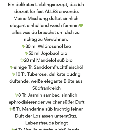
Ein delikates Lieblingsrezept, das ich 
derzeit für fast ALLES anwende.
Meine Mischung duftet sinnlich 
elegant einhüllend weich feminin
❤️
alles was du brauchst um dich zu 
richtig zu Verwöhnen. 
✨
30
 ml Wildrosenöl bio
✨
50 ml Jojobaöl bio 
✨
20 ml Mandelöl süß bio
✨
einige Tr. Sanddornfruchtfleischöl
✨
10 Tr. Tuberose, delikate pudrig 
duftende, weiße elegante Blüte aus 
Südfrankreich
✨
8 Tr. Jasmin sambac, sinnlich 
aphrodisierender weicher süßer Duft
✨
8 Tr. Mandarine süß fruchtig feiner 
Duft der Loslassen unterstützt, 
Lebensfreude bringt
✨
6 Tr. Vanille extrakt, einhüllende, 