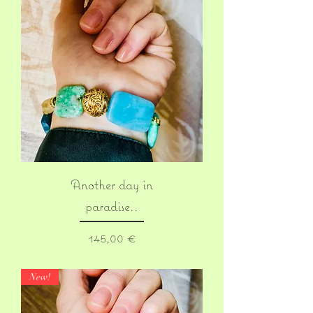
Another day in
paradise..
Prix
145,00 €
New!