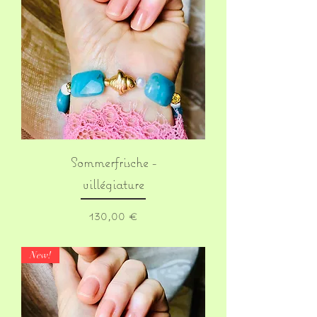
Sommerfrische -
villégiature
Prix
130,00 €
New!