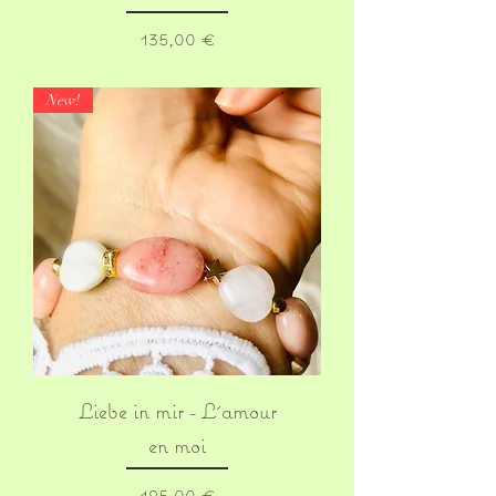
Prix
135,00 €
New!
Liebe in mir - L´amour
en moi
Prix
125,00 €