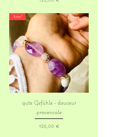
New!
gute Gefühle - douceur
provencale
Prix
125,00 €