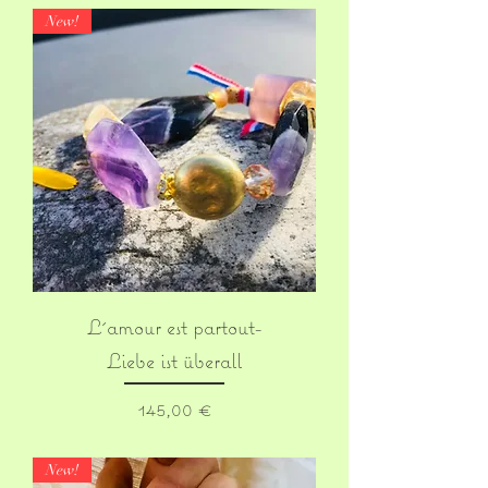
New!
L´amour est partout-
Liebe ist überall
Prix
145,00 €
New!