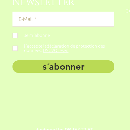
Newsletter
d
Je m´abonne
j´accepte ladéclaration de protection des
données.
DSGVO lesen
s´abonner
designed by OBJEKT7.AT