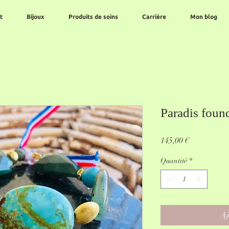
t
Bijoux
Produits de soins
Carrière
Mon blog
Paradis found
Prix
145,00 €
Quantité
*
Aj