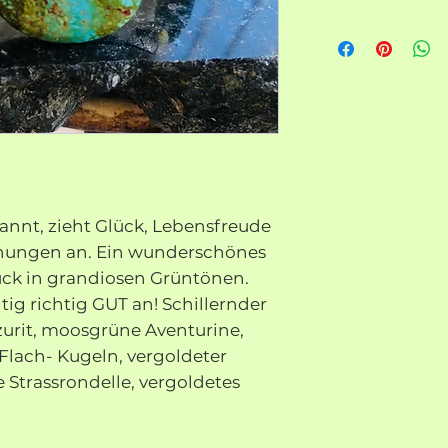
annt, zieht Glück, Lebensfreude
nungen an. Ein wunderschönes
ück in grandiosen Grüntönen.
tig richtig GUT an! Schillernder
urit,
moosgrüne Aventurine,
 Flach- Kugeln, vergoldeter
 Strassrondelle,
vergoldetes