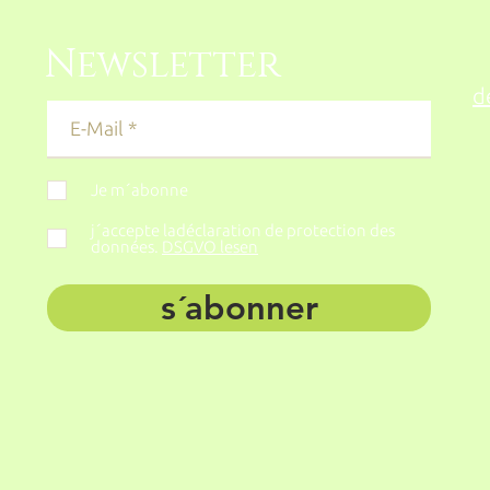
Newsletter
d
Je m´abonne
j´accepte ladéclaration de protection des
données.
DSGVO lesen
s´abonner