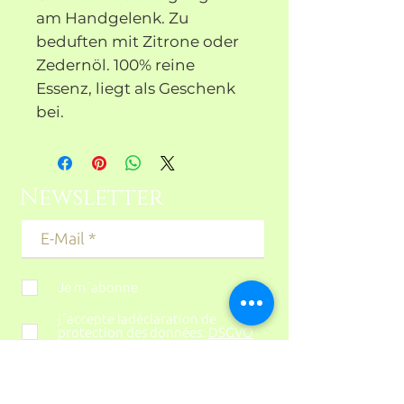
am Handgelenk. Zu
beduften mit Zitrone oder
Zedernöl. 100% reine
Essenz, liegt als Geschenk
bei.
Newsletter
Je m´abonne
j´accepte ladéclaration de
protection des données.
DSGVO
lesen
s´abonner