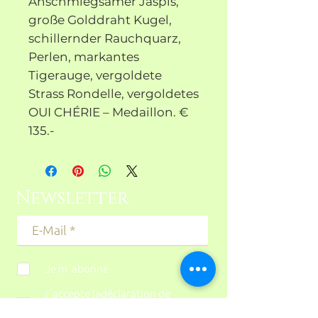
Anschmiegsamer Jaspis,
große Golddraht Kugel,
schillernder Rauchquarz,
Perlen, markantes
Tigerauge, vergoldete
Strass Rondelle, vergoldetes
OUI CHÉRIE – Medaillon. €
135.-
Newsletter
Je m´abonne
j´accepte ladéclaration de
protection des données.
DSGVO
lesen