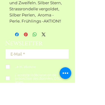
und Zweifeln. Silber Stern,
Strassrondelle vergoldet,
Silber Perlen, Aroma -
Perle. Frühlings -AKTION!!
Newsletter
Je m´abonne
j´accepte ladéclaration de
protection des données.
DSGVO
lesen
s´abonner