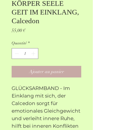
KÖRPER SEELE
GEIT IM EINKLANG,
Calcedon
Prix
55,00 €
Quantité
*
Ajouter au panier
GLÜCKSARMBAND - Im
Einklang mit sich, der
Calcedon sorgt für
emotionales Gleichgewicht
und verleiht innere Ruhe,
hilft bei inneren Konflikten