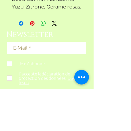
Yuzu-Zitrone, Geranie rosas.
Newsletter
Je m´abonne
j´accepte ladéclaration de
protection des données.
DSGVO
lesen
s´abonner
CONTACT